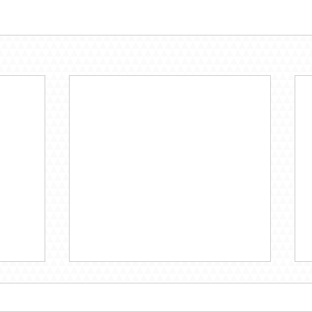
עיצוב התנהגות בכיתה: פרק ב'
הדרכת
לילד