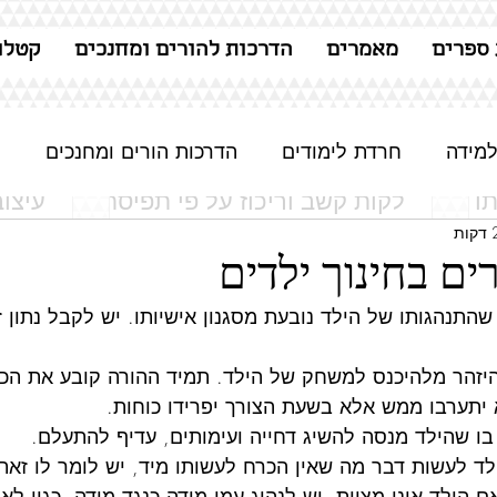
 ספרים
מאמרים
הדרכות להורים ומחנכים
קטלו
למידה
חרדת לימודים
הדרכות הורים ומחנכים
ו
לקות קשב וריכוז על פי תפיסתו
עיצו
ן
של ד"ר דואר
ים בחינוך ילדים
שהתנהגותו של הילד נובעת מסגנון אישיותו. יש לקבל נתון ז
היזהר מלהיכנס למשחק של הילד. תמיד ההורה קובע את הכלל
 יתערבו ממש אלא בשעת הצורך יפרידו כוחות.
ו שהילד מנסה להשיג דחייה ועימותים, עדיף להתעלם.
ד לעשות דבר מה שאין הכרח לעשותו מיד, יש לומר לו זאת
ם הילד אינו מציית, יש לנהוג עמו מידה כנגד מידה, כגון לא