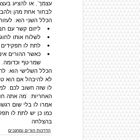
עצמך', או להציע בעצ
לבחור אחת מהן ולהביע
הכלל השני הוא: לעזור
ליזום קשר עם חבר
לשלוח אותו לחוגי
לתת לו תפקידים 
כאשר ההורים אינ
שמר-טף וכדומה.
הכלל השלישי הוא: לה
לא להיבהל אם הוא טוע
לו שזה חשוב לכם. למש
האחריות: 'מה אתה חוש
אמרו לו בלי שום רגשו
כמו כן יש לתת לו תפק
בהצלחה
הדרכות הורים ומחנכים