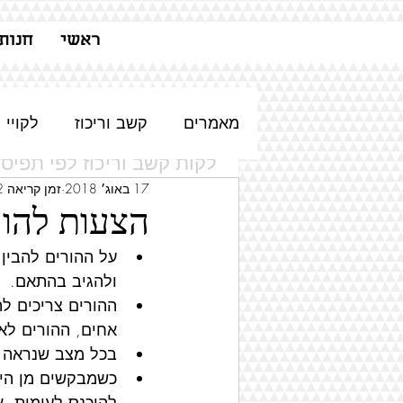
ראשי
חנות
מאמרים
קשב וריכוז
לקויי 
לקות קשב וריכוז לפי תפיסת
של ד"ר גד דואר (מתוך ראיו
17 באוג׳ 2018
זמן קריאה 2 דקות
הצעות להור
ב'המבשר')
על ההורים להבין 
ולהגיב בהתאם.
ההורים צריכים ל
אחים, ההורים לא
בכל מצב שנראה ב
כשמבקשים מן היל
להיכנס לעימות. א