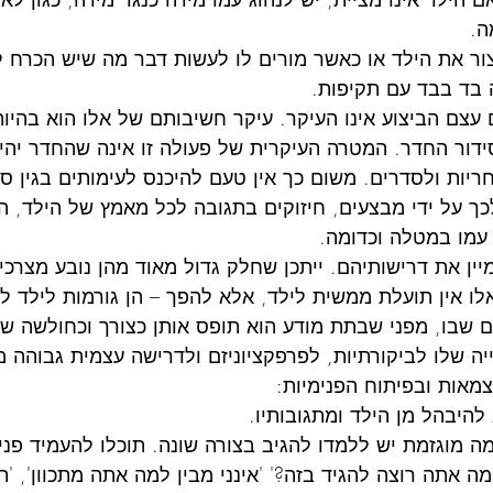
ה.
ור את הילד או כאשר מורים לו לעשות דבר מה שיש הכרח לע
 ב'
הדרכת מורים: העברת אחריות
שילו
בד בבד עם תקיפות.
לילד
צם הביצוע אינו העיקר. עיקר חשיבותם של אלו הוא בהיות
סידור החדר. המטרה העיקרית של פעולה זו אינה שהחדר יהי
יות ולסדרים. משום כך אין טעם להיכנס לעימותים בגין ס
ך על ידי מבצעים, חיזוקים בתגובה לכל מאמץ של הילד, ה
עמו במטלה וכדומה.
יין את דרישותיהם. ייתכן שחלק גדול מאוד מהן נובע מצרכי
לו אין תועלת ממשית לילד, אלא להפך – הן גורמות לילד ל
 שבו, מפני שבתת מודע הוא תופס אותן כצורך וכחולשה של ה
ה שלו לביקורתיות, לפרפקציוניזם ולדרישה עצמית גבוהה מ
מאות ובפיתוח הפנימיות:
להיבהל מן הילד ומתגובותיו.
 מוגזמת יש ללמדו להגיב בצורה שונה. תוכלו להעמיד פני
מה אתה רוצה להגיד בזה?' 'אינני מבין למה אתה מתכוון', '