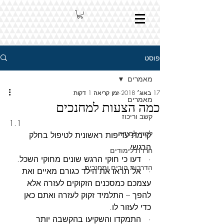
פוסט
מאמרים
17 באוג׳ 2018
זמן קריאה 1 דקות
מאמרים
כמה הצעות למחנכים
קשב וריכוז
1.1
לקויי למידה
קיימת עדיפות ראשונית לטיפול בחלק 
הרגשי.
חרדת לימודים
·   דעו כי חוקי הרגש שונים מחוקי השכל.
הדרכות הורים ומחנכים
·   אל תראו את הילד כגורם מאיים ואת 
עצמכם כמסכנים הזקוקים לעזרה אלא 
להפך – התלמיד זקוק לעזרה ואתם כאן 
כדי לעזור לו.
·   התמקדו והשקיעו בהקשבה יותר 