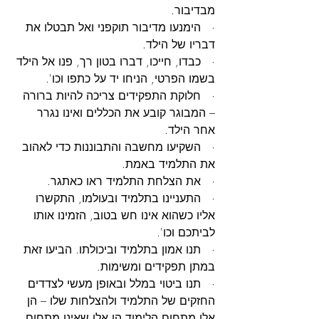
מבדיבור.
·   הימנעו מדיבור תוקפני ואל תבטלו את 
דבריו של הילד.
·   כבדו, חייכו, דברו בטון רך, פנו אל הילד 
בשמו הפרטי, הניחו יד על כתפו וכו'.
·   חלוקת התפקידים צריכה להיות ברורה 
– המבוגר קובע את הכללים ואינו נגרר 
אחר הילד.
·   השקיעו מחשבה והתבוננות כדי לאהוב 
את התלמיד באמת.
·   את הצלחת התלמיד ראו כאתגר.
·   התעניינו בתלמיד ובעולמו, התקשרו 
אליו כשהוא אינו חש בטוב, הזמינו אותו 
לביתכם וכו'.
·   תנו אמון בתלמיד וביכולתו. הביעו זאת 
במתן תפקידים ומשימות.
·   תנו ביטוי במלל ובאופן מעשי לצדדים 
החזקים של התלמיד ולהצלחות שלו – הן 
אלו מתחום הלימוד הן אלו שאינן מתחום 