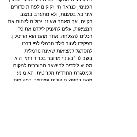
הפנימי, כנראה היו זקוקים לפחות כדורים. 
איני בא בטענות, ולא מתערב במצב 
הקיים, אך מאחר שאיננו יכולים לשנות את 
המציאות, עלינו להעניק לילדנו את כל 
הכלים להצלחה. אחד מהם הוא הריטלין. 
תפקידו לעזור לילד נורמלי לפי דרכו 
להסתגל למציאות שאינה נורמלית 
בשבילו. "בעיניי מדובר בכדור דתי. הוא 
מסייע לילדים להישאר מחוברים למקום 
ולמסגרת החרדית הקריטית. הא מונע 
מהם לחפש סיפוקים ופיתויים במקומות 
אחרים. הוא מאפשר להם למלא את 
הנפש גם מדברים שבלי הכדור לא היו 
ממלאים אותה. במציאות של היום, מי 
שאינו משתלב בבית הספר – נזרק לרחוב. 
כנראה יש פתרון אחר, אבל כל עוד אינו 
ישים, אין טעם לדבר עליו. "המציאות היא 
שהכדור מאריך את הקשב ואת המסוגלות 