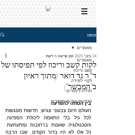
פוסט
מאמרים
24 בינו׳ 2025
זמן קריאה 6 דקות
מאמרים
לקות קשב וריכוז לפי תפיסתו של
קשב וריכוז
ד"ר גד דואר (מתוך ראיון
לקויי למידה
ב'המבשר')
חרדת לימודים
הדרכות הורים ומחנכים
בין הסחה להפרעה
העולם היום צבעוני ונגיש; חדשות מונגשות 
לכל גיל בלי התאמה ליכולת הספיגה, 
והטכנולוגיה שועטת ברחובות ומתעתעת. 
כל אלו לא היו בדור הקודם, שבו הרבה 