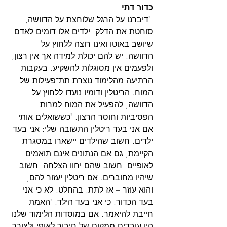
כדור דתי
 "דיברנו על הרגל שלוחצת על הדוושה, 
סוחטת את הדלק. ילדים אלו דומים לאדם 
שיושב באוטו ואינו רוצה ללחוץ על 
הדוושה. יש להם יכולת למידה אך אין רצון, 
ולפעמים אין מסוגלות להשקיע. בעקבות 
הרתיעה מהלימוד נוצרת תת־פעילות של 
המוח. הריטלין ודומיו נועדו ללחוץ על 
הדוושה, להפעיל את המוח למרות 
הפסיביות וחוסר הרצון. "כששואלים אותי 
אם אני בעד ריטלין התשובה שלי: אני בעד 
ילדים. חשוב שהילדים יישארו במסגרת 
הקיימת, גם אם הנתונים אינם תואמים 
לאופיים. חשוב שהם יחוו הצלחה. חשוב 
שיהיו מחוברים. אם ריטלין יעזור להם, 
והוא עוזר – אז לתת. בהחלט. לא כי אני 
בעד הכדור. כי אני בעד הילד. "האמת 
חייבת להיאמר. אם במוסדות הלימוד שלנו 
היו עובדים ממקום של חיבור לאופי ולצורך 