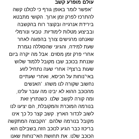
עולם מופרע קשב
 "אפשר לומר באופן גורף כי לכולנו קשה 
להתרכז לפרק זמן ארוך. הקושי מתבטא 
בירידת אנרגייה ובקוצר רוח בהקשבה 
ובביצוע מטלות לימודיות. טבעי ונורמלי 
שאנחנו מרגישים צורך בהפוגה לאחר 
שעת למידה, והגיוני שהסוללה נגמרת 
אחרי פרק זמן מסוים. אבל מה יקרה ביום 
שננחת בכוכב שבו מקובל ללמוד שלוש 
שעות ברצף? אחרי שעה נתחיל לזוע 
באי־נוחות על הכיסא, ואחרי שעתיים 
נחשוב שקורה לנו משהו. "האנשים 
מהכוכב ההוא לא יבינו מה עובר עלינו, 
ומה קורה לקשב שלנו. כשנתרץ זאת 
בנורמה המוכרת והמקובלת, הם יציעו לנו 
לשוב לכדור הארץ. קשב קצר כל כך אינו 
מקובל בנורמה שלהם. "הקבוצה המתקשה 
בריכוז כבר הגיע לכוכב הזה,בשבילם הוא 
הכוכב שלנו. את תחושת האי־נוחות שאנו 