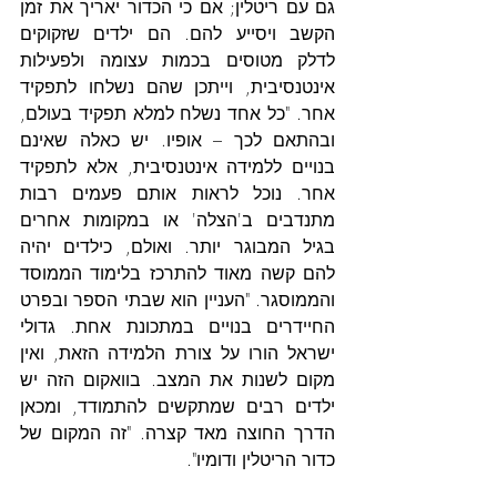
גם עם ריטלין; אם כי הכדור יאריך את זמן 
הקשב ויסייע להם. הם ילדים שזקוקים 
לדלק מטוסים בכמות עצומה ולפעילות 
אינטנסיבית, וייתכן שהם נשלחו לתפקיד 
אחר. "כל אחד נשלח למלא תפקיד בעולם, 
ובהתאם לכך – אופיו. יש כאלה שאינם 
בנויים ללמידה אינטנסיבית, אלא לתפקיד 
אחר. נוכל לראות אותם פעמים רבות 
מתנדבים ב'הצלה' או במקומות אחרים 
בגיל המבוגר יותר. ואולם, כילדים יהיה 
להם קשה מאוד להתרכז בלימוד הממוסד 
והממוסגר. "העניין הוא שבתי הספר ובפרט 
החיידרים בנויים במתכונת אחת. גדולי 
ישראל הורו על צורת הלמידה הזאת, ואין 
מקום לשנות את המצב. בוואקום הזה יש 
ילדים רבים שמתקשים להתמודד, ומכאן 
הדרך החוצה מאד קצרה. "זה המקום של 
כדור הריטלין ודומיו".