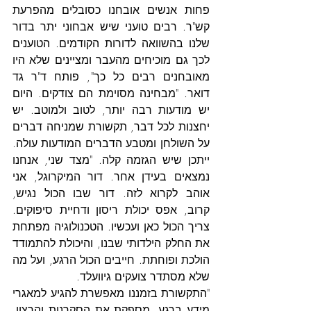
פחות אנשים אובחנו כסובלים מהפרעת 
קש"ר. רבים טועני שיש אבחוני יתר בדור 
שלנו בהשוואה לדורות הקודמים. הטוענים 
לכך גם מוכיחים מהעבר ומציינים שלא היו 
מאובחנים רבים כל כך", פותח ד"ר גד 
דואר. "מבחינה מסוימת הם צודקים. היום 
יש מודעות רבה יותר, לטוב ולמוטב. יש 
יחצנות לכל דבר, תקשורת שמניחה דברים 
על השולחן ומטבע הדברים המודעות עולה. 
ייתכן שיש הגזמה קלה. "מצד שני, אנחנו 
נמצאים בעידן אחר. דור המיקרוגל, אני 
אוהב לקרוא לזה. דור שבו הכול נגיש, 
קרוב, אפס יכולת ריסון ודחיית סיפוקים. 
צריך הכול כאן ועכשיו. הטכנולוגיה מפתחת 
את החלק הילדותי שבנו, והיכולת להתמודד 
הולכת ופוחתת. חייבים הכול הרגע, ועל מה 
שלא מסתדר צועקים גיוועלד.
"התקשורת בזמננו מאפשרת להגיע למאגרי 
מידע ברגע, מספקת את הסקרנות והרצון. 