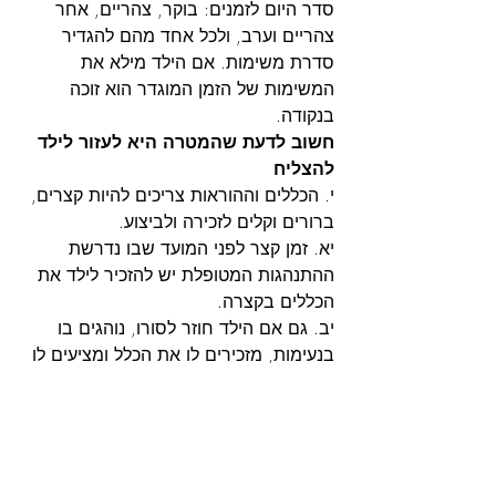
סדר היום לזמנים: בוקר, צהריים, אחר 
צהריים וערב, ולכל אחד מהם להגדיר 
סדרת משימות. אם הילד מילא את 
המשימות של הזמן המוגדר הוא זוכה 
בנקודה.
חשוב לדעת שהמטרה היא לעזור לילד 
להצליח
י. הכללים וההוראות צריכים להיות קצרים, 
ברורים וקלים לזכירה ולביצוע.
יא. זמן קצר לפני המועד שבו נדרשת 
ההתנהגות המטופלת יש להזכיר לילד את 
הכללים בקצרה.
יב. גם אם הילד חוזר לסורו, נוהגים בו 
בנעימות, מזכירים לו את הכלל ומציעים לו 
פתרון.
יג. אם התזכורת אינה מועילה יש לומר לו 
את הכלל בתקיפות (לא בתוקפנות), בטון 
ברור, נחוש ושקט. על ההורה לגמור 
בדעתו שלא לוותר ולשקף זאת בדיבורו. 