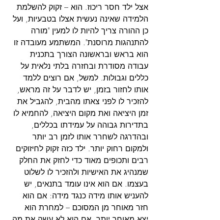
אצל ילד חסר ריכוז. הוא – זקוק להשלמת 
הלמידה שאינה נעשית אצלו בטבעיות, ועל 
כן ההורה צריך להיות לו למעין "מורה 
להתנהגות מרוסנת". המשתמע מעובדה זו 
הוא בראש ובראשונה הצורך בתכנית 
עבודה מסודרת ובחזרה בלתי נלאית על 
כללים וגבולות. למשל, אם רוצים ללמד 
אותו לחזור בזמן, יש לדבר על זה מראש, 
להזכיר לו לפני צאתו מהבית, להגביל את 
זמן היציאה ואת מקום היציאה, להחמיא לו 
בתדירות גבוהה על עמידתו בכללים, 
ובהדרגה לשחרר אותו לזמן רב יותר 
ולמקום רחוק יותר. ילד כזה זקוק לחיזוקים 
רבים ותכופים מאוד כדי לחזק את החלק 
שמנהיג את האישיות ולהזכיר לו לשלוט 
בעצמו. אם הוא אינו עומד בתנאים, יש 
להעניש אותו מידה כנגד מידה: אם הוא 
חזר מאוחר מן המסוכם – למחרת הוא 
יצא מאוחר יותר, אם הוא לא עשה את מה 