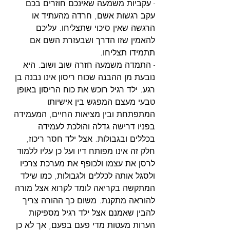
- עקביות משמעה שאינכם חוזרים בכם 
עקב רגשות אשם, חרדה מהעתיד או 
הרגשה שאין סיכוי שתצליחו. עליכם 
להאמין שזו הדרך ושבעזרת השם אם 
תתמידו תצליחו.
- התמדה משמעה חזרה שוב ושוב. היא 
נובעת מן ההבנה שכוח ריסון אינו נבנה בן 
רגע. ילד רגיל רוכש את כוח הריסון באופן 
טבעי מעצם המפגש בין אישיותו 
המתפתחת ובין מציאות החיים, המעמידה 
בפניו דרישה גדלה והולכת לעמידה 
בכללים ובגבולות. אצל ילד חסר ריכוז, 
חלק זה אינו מפותח דיו ועל כן עליו ללמוד 
לרסן את עצמו ולכופף את מערכת צרכיו 
ולסגל אותה לכללים ולגבולות, כמו שילד 
המתקשה בקריאה לומד לקרוא אצל מורה 
להוראה מתקנת. משום כך ההורה צריך 
להבין שאמנם אצל ילד רגיל מספיקות 
הערות מעטות מדי פעם בפעם, אך לא כן 