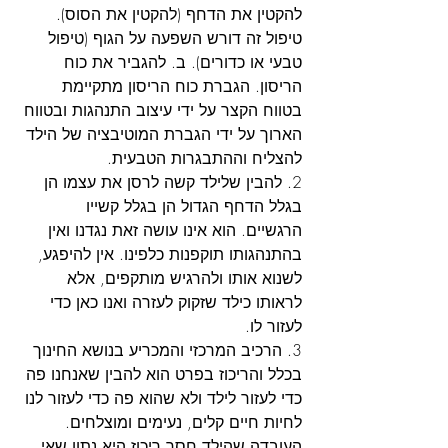
להקטין את הדחף (להקטין את הסוס). 
טיפול זה דורש השפעה על הגוף (טיפול 
טבעי או כדורים). ב. להגביר את כוח 
הריסון. הגברת כוח הריסון מתקיימת 
בטווח הקצר על ידי עיצוב התנהגות ובטווח 
הארוך על ידי הגברת המוטיבציה של הילד 
להצליח וההתבגרות הטבעית.
2. להבין שלילד קשה לרסן את עצמו הן 
בגלל הדחף הגדול הן בגלל קשייו 
הרגשיים. הוא אינו עושה זאת נגדנו ואין 
בהתנהגותו תוקפנות כלפינו. אין להיפגע, 
לשנוא אותו ולהרגיש מותקפים, אלא 
לראותו כילד שזקוק לעזרה ואנו כאן כדי 
לעזור לו.
3. הרכיב המרכזי והמכריע בנושא החינוך 
בכלל והריכוז בפרט הוא להבין שאנחנו פה 
כדי לעזור לילד ולא שהוא פה כדי לעזור לנו 
לחיות חיים קלים, נעימים ומוצלחים. 
העובדה שהילד חסר ריכוז היא נתון שאי 